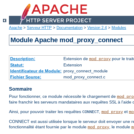
Apache
>
Serveur HTTP
>
Documentation
>
Version 2.4
>
Modules
Module Apache mod_proxy_connect
Description:
Extension de
pour le tra
mod_proxy
Statut:
Extension
Identificateur de Module:
proxy_connect_module
Fichier Source:
mod_proxy_connect.c
Sommaire
Pour fonctionner, ce module
nécessite
le chargement de
mod_pro
faire franchir les serveurs mandataires aux requêtes SSL à l'aide 
Ainsi, pour pouvoir traiter les requêtes
,
et
CONNECT
mod_proxy
mo
CONNECT est aussi utilisée lorsque le serveur doit envoyer une
fonctionnalité étant fournie par le module
, le module
mod_proxy
m