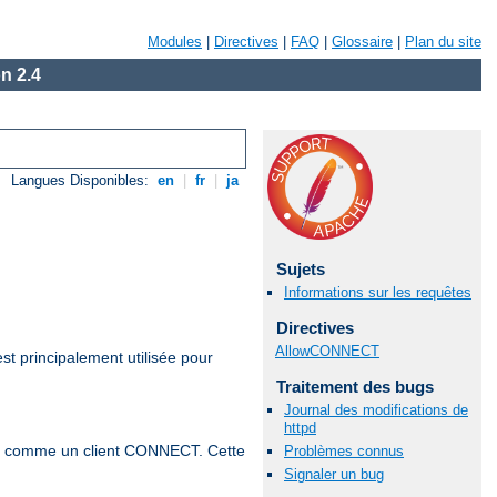
Modules
|
Directives
|
FAQ
|
Glossaire
|
Plan du site
n 2.4
Langues Disponibles:
en
|
fr
|
ja
Sujets
Informations sur les requêtes
Directives
AllowCONNECT
st principalement utilisée pour
Traitement des bugs
Journal des modifications de
httpd
te comme un client CONNECT. Cette
Problèmes connus
Signaler un bug