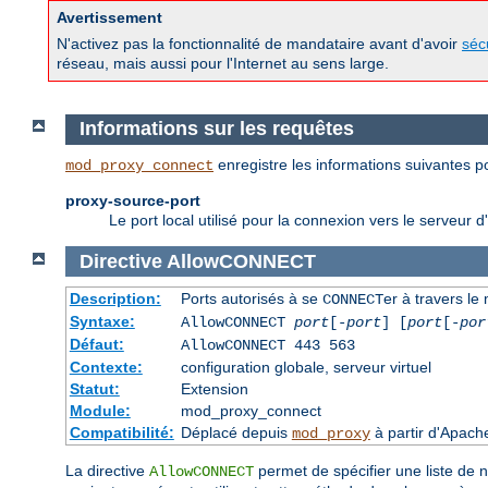
Avertissement
N'activez pas la fonctionnalité de mandataire avant d'avoir
séc
réseau, mais aussi pour l'Internet au sens large.
Informations sur les requêtes
enregistre les informations suivantes po
mod_proxy_connect
proxy-source-port
Le port local utilisé pour la connexion vers le serveur d'
Directive
AllowCONNECT
Description:
Ports autorisés à se
er à travers le
CONNECT
Syntaxe:
AllowCONNECT
port
[-
port
] [
port
[-
por
Défaut:
AllowCONNECT 443 563
Contexte:
configuration globale, serveur virtuel
Statut:
Extension
Module:
mod_proxy_connect
Compatibilité:
Déplacé depuis
à partir d'Apach
mod_proxy
La directive
permet de spécifier une liste de
AllowCONNECT