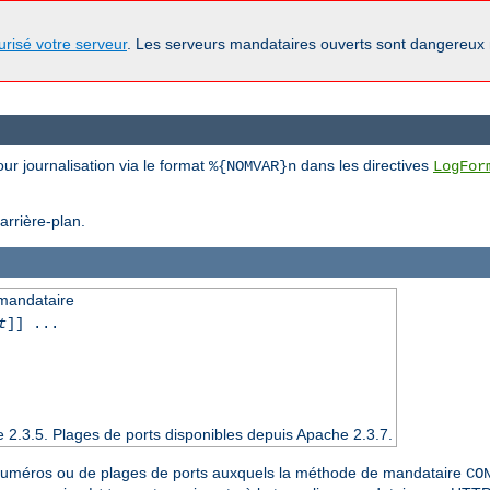
urisé votre serveur
. Les serveurs mandataires ouverts sont dangereux
ur journalisation via le format
dans les directives
%{NOMVAR}n
LogFor
arrière-plan.
 mandataire
t
]] ...
e 2.3.5. Plages de ports disponibles depuis Apache 2.3.7.
 numéros ou de plages de ports auxquels la méthode de mandataire
CO