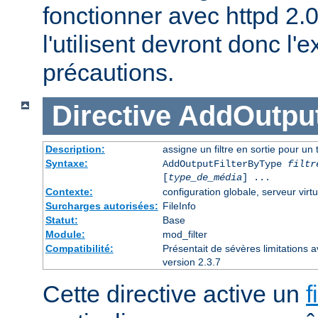
fonctionner avec httpd 2.
l'utilisent devront donc l
précautions.
Directive
AddOutput
Description:
assigne un filtre en sortie pour un
Syntaxe:
AddOutputFilterByType
filtr
[
type_de_média
] ...
Contexte:
configuration globale, serveur virtu
Surcharges autorisées:
FileInfo
Statut:
Base
Module:
mod_filter
Compatibilité:
Présentait de sévères limitations 
version 2.3.7
Cette directive active un
f