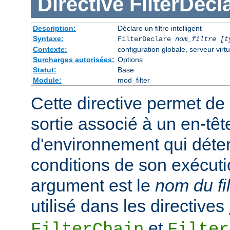
Directive
FilterDecl
Description:
Déclare un filtre intelligent
Syntaxe:
FilterDeclare
nom_filtre
[t
Contexte:
configuration globale, serveur virtu
Surcharges autorisées:
Options
Statut:
Base
Module:
mod_filter
Cette directive permet de 
sortie associé à un en-têt
d'environnement qui déte
conditions de son exécuti
argument est le
nom du fil
utilisé dans les directives
et
FilterChain
Filter