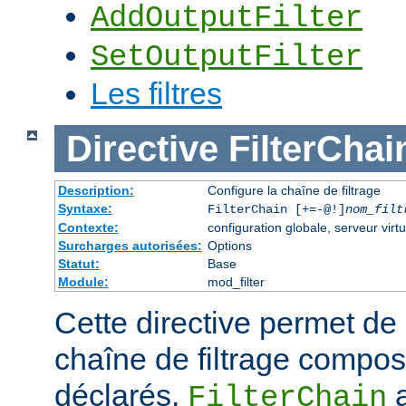
AddOutputFilter
SetOutputFilter
Les filtres
Directive
FilterChai
Description:
Configure la chaîne de filtrage
Syntaxe:
FilterChain [+=-@!]
nom_filt
Contexte:
configuration globale, serveur virtu
Surcharges autorisées:
Options
Statut:
Base
Module:
mod_filter
Cette directive permet de
chaîne de filtrage composé
déclarés.
a
FilterChain