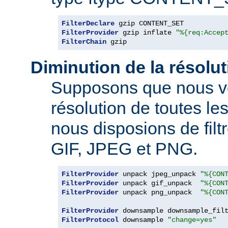
FilterDeclare
FilterProvider
 gzip inflate 
"%{req:Accep
FilterChain
 gzip
Diminution de la résolu
Supposons que nous vo
résolution de toutes l
nous disposions de filt
GIF, JPEG et PNG.
FilterProvider
 unpack jpeg_unpack 
"%{CON
FilterProvider
 unpack gif_unpack  
"%{CON
FilterProvider
 unpack png_unpack  
"%{CON
FilterProvider
 downsample downsample_fil
FilterProtocol
 downsample 
"change=yes"