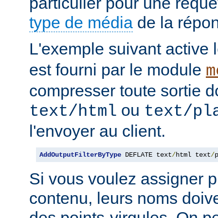
particulier pour une requê
type de média
de la répo
L'exemple suivant active le
est fourni par le module
m
compresser toute sortie d
ou
text/html
text/pl
l'envoyer au client.
AddOutputFilterByType
 DEFLATE text
/
html text
/
Si vous voulez assigner pl
contenu, leurs noms doive
des points-virgules. On pe