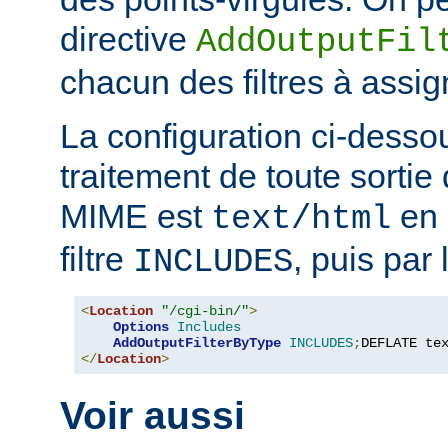
directive
AddOutputFil
chacun des filtres à assig
La configuration ci-desso
traitement de toute sortie 
MIME est
en 
text/html
filtre
, puis par l
INCLUDES
<
Location
"/cgi-bin/"
>
Options
Includes
AddOutputFilterByType
INCLUDES
;
DEFLATE te
</
Location
>
Voir aussi