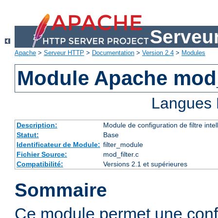
Serveu
Apache
>
Serveur HTTP
>
Documentation
>
Version 2.4
>
Modules
Module Apache mod_
Langues 
Description:
Module de configuration de filtre inte
Statut:
Base
Identificateur de Module:
filter_module
Fichier Source:
mod_filter.c
Compatibilité:
Versions 2.1 et supérieures
Sommaire
Ce module permet une config