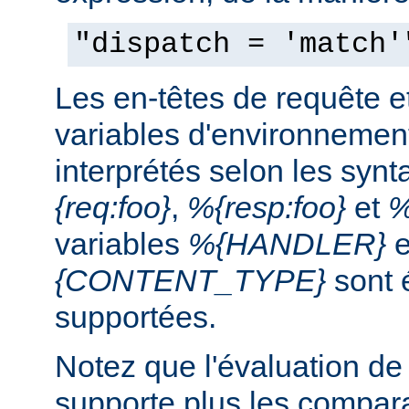
"dispatch = 'match'
Les en-têtes de requête e
variables d'environnemen
interprétés selon les syn
{req:foo}
,
%{resp:foo}
et
%
variables
%{HANDLER}
e
{CONTENT_TYPE}
sont 
supportées.
Notez que l'évaluation de
supporte plus les compar