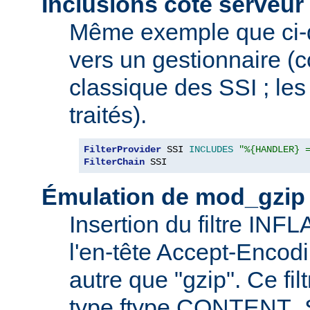
Inclusions côté serveur 
Même exemple que ci-
vers un gestionnaire 
classique des SSI ; les 
traités).
FilterProvider
 SSI 
INCLUDES
"%{HANDLER} 
FilterChain
 SSI
Émulation de mod_gzip
Insertion du filtre INF
l'en-tête Accept-Encod
autre que "gzip". Ce fil
type ftype CONTENT_