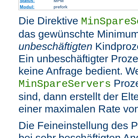
Status:
MPM
Modul:
prefork
Die Direktive
MinSpareS
das gewünschte Minimum
unbeschäftigten
Kindproz
Ein unbeschäftigter Prozes
keine Anfrage bedient. W
Proze
MinSpareServers
sind, dann erstellt der El
einer maximalen Rate vo
Die Feineinstellung des P
bei sehr beschäftigten A