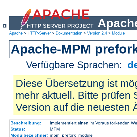
Apache
Apache
>
HTTP-Server
>
Dokumentation
>
Version 2.4
>
Module
Apache-MPM prefor
Verfügbare Sprachen:
d
Diese Übersetzung ist mög
mehr aktuell. Bitte prüfen 
Version auf die neuesten
Beschreibung:
Implementiert einen im Voraus forkenden W
Status:
MPM
Modulbezeichner:
mpm_prefork_module