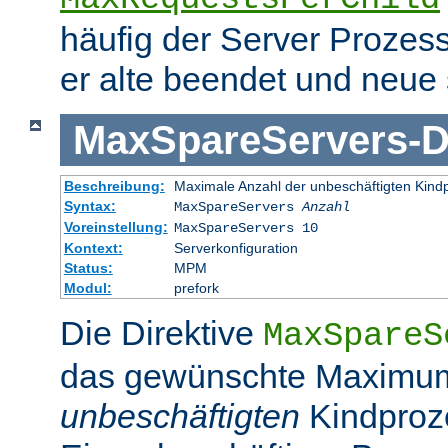
häufig der Server Prozes
er alte beendet und neue s
MaxSpareServers
-
D
Beschreibung:
Maximale Anzahl der unbeschäftigten Kind
Syntax:
MaxSpareServers
Anzahl
Voreinstellung:
MaxSpareServers 10
Kontext:
Serverkonfiguration
Status:
MPM
Modul:
prefork
Die Direktive
MaxSpareS
das gewünschte Maximu
unbeschäftigten
Kindproz