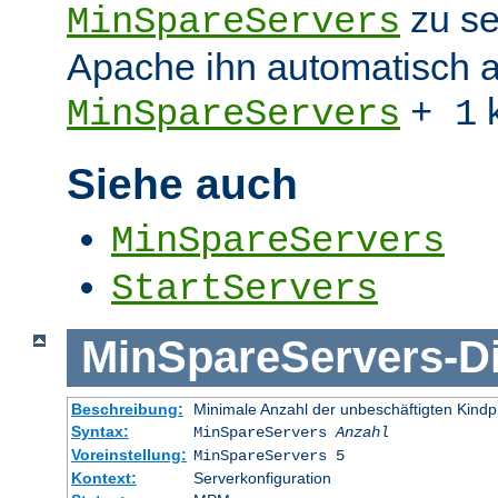
zu se
MinSpareServers
Apache ihn automatisch a
k
MinSpareServers
+ 1
Siehe auch
MinSpareServers
StartServers
MinSpareServers
-
D
Beschreibung:
Minimale Anzahl der unbeschäftigten Kind
Syntax:
MinSpareServers
Anzahl
Voreinstellung:
MinSpareServers 5
Kontext:
Serverkonfiguration